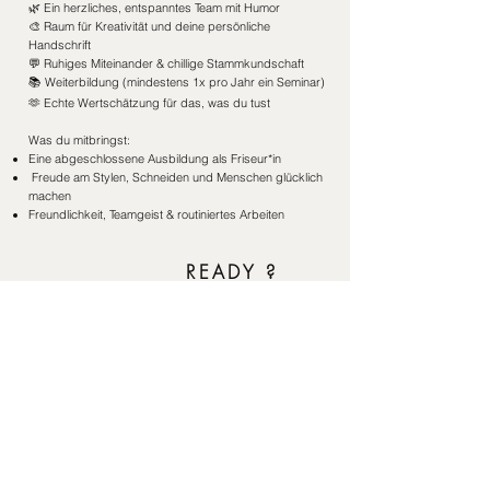
🌿 Ein herzliches, entspanntes Team mit Humor
🎨 Raum für Kreativität und deine persönliche
Handschrift
💬 Ruhiges Miteinander & chillige Stammkundschaft
📚 Weiterbildung (mindestens 1x pro Jahr ein Seminar)
🫶 Echte Wertschätzung für das, was du tust
Was du mitbringst:
Eine abgeschlossene Ausbildung als Friseur*in
Freude am Stylen, Schneiden und Menschen glücklich
machen
Freundlichkeit, Teamgeist & routiniertes Arbeiten
READY ?
Dann bewirb dich ganz locker und
unkompliziert.
- entweder per E-Mail oder telefonisch
unter:
B
💻
office.friseur-riebel@gmx.at
📲
02268 6679
Quick Bewerbung