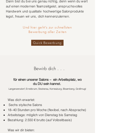
Dann bist du bei uns genau richtig, denn wenn du wert
auf einen modernen Teamzeitgeist, anspruchsvolles
Handwerk und qualitativ hochwertige Salonprodukte
legst, freuen wir uns, dich kennenzulernen.
Und hier geht's zur schnellsten
Bewerbung aller Zeiten
Quick Bewerbung
Bewirb dich . . .
für einen unserer Salons – ein Arbeitsplatz, wo
du DU sein kannst.
Langenzersdorf, Ernstbrunn, Stockerau, Korneuburg, Bisamberg, Großmugl
Was dich erwartet:
Sechs stylische Salons
18–40 Stunden pro Woche (flexibel, nach Absprache)
Arbeitstage: möglich von Dienstag bis Samstag
Bezahlung: 2.550 € brutto (auf Vollzeitbasis)
Was wir dir bieten: